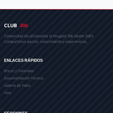
CLUB
306
Comunidad de aficionados al Peugeot 306 desde 2003.
Compartimos pasión, conocimiento y experiencias.
ENLACES RÁPIDOS
Bricos y Tutoriales
Documentación Técnica
Galería de Fotos
Foro