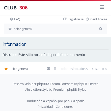
CLUB
306
FAQ
Registrarse
Identificarse
B
Índice general
u
Información
s
c
Disculpa. Este sitio no está disponible de momento
a
r
Índice general
Todos los horarios son
UTC+01:00
Desarrollado por
phpBB
® Forum Software © phpBB Limited
Absolution style by
Premium phpBB Styles
Traducción al español por
phpBB España
Privacidad
|
Condiciones