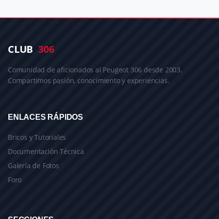
CLUB
306
Comunidad de aficionados al Peugeot 306 desde 2003.
Compartimos pasión, conocimiento y experiencias.
ENLACES RÁPIDOS
Bricos y Tutoriales
Documentación Técnica
Galería de Fotos
Foro