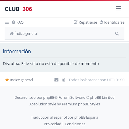
CLUB
306
FAQ
Registrarse
Identificarse
B
Índice general
u
Información
s
c
Disculpa. Este sitio no está disponible de momento
a
r
Índice general
Todos los horarios son
UTC+01:00
Desarrollado por
phpBB
® Forum Software © phpBB Limited
Absolution style by
Premium phpBB Styles
Traducción al español por
phpBB España
Privacidad
|
Condiciones