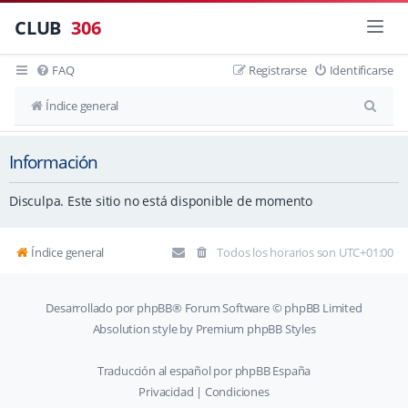
CLUB
306
FAQ
Registrarse
Identificarse
B
Índice general
u
Información
s
c
Disculpa. Este sitio no está disponible de momento
a
r
Índice general
Todos los horarios son
UTC+01:00
Desarrollado por
phpBB
® Forum Software © phpBB Limited
Absolution style by
Premium phpBB Styles
Traducción al español por
phpBB España
Privacidad
|
Condiciones