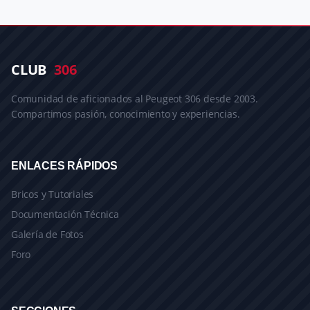
CLUB
306
Comunidad de aficionados al Peugeot 306 desde 2003.
Compartimos pasión, conocimiento y experiencias.
ENLACES RÁPIDOS
Bricos y Tutoriales
Documentación Técnica
Galería de Fotos
Foro