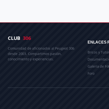
CLUB
306
ENLACES 
Comunidad de aficionados al Peugeot 306
Bricos y Tutor
desde 2003. Compartimos pasión,
conocimiento y experiencias.
Documentaci
Galería de Fo
Foro