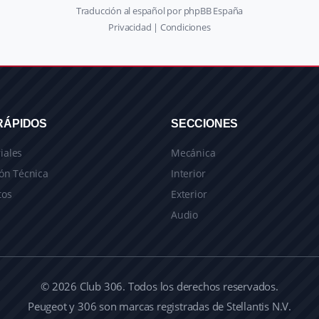
Traducción al español por
phpBB España
Privacidad
|
Condiciones
RÁPIDOS
SECCIONES
iales
Mecánica
ón Técnica
Interior
tos
Exterior
Audio
© 2026 Club 306. Todos los derechos reservados.
Peugeot y 306 son marcas registradas de Stellantis N.V.