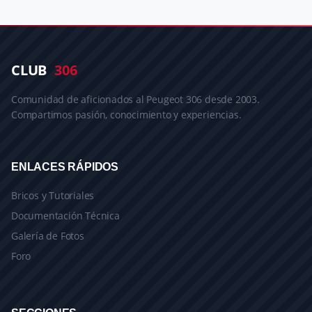
CLUB
306
Comunidad de aficionados al Peugeot 306 desde 2003.
Compartimos pasión, conocimiento y experiencias.
ENLACES RÁPIDOS
Bricos y Tutoriales
Documentación Técnica
Galería de Fotos
Foro