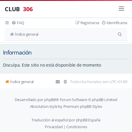
CLUB
306
FAQ
Registrarse
Identificarse
B
Índice general
u
Información
s
c
Disculpa. Este sitio no está disponible de momento
a
r
Índice general
Todos los horarios son
UTC+01:00
Desarrollado por
phpBB
® Forum Software © phpBB Limited
Absolution style by
Premium phpBB Styles
Traducción al español por
phpBB España
Privacidad
|
Condiciones