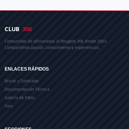
CLUB
306
Comunidad de aficionados al Peugeot 306 desde 2003.
Compartimos pasión, conocimiento y experiencias.
ENLACES RÁPIDOS
Bricos y Tutoriales
Documentación Técnica
Galería de Fotos
Foro