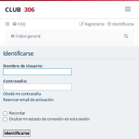
CLUB
306
FAQ
Registrarse
Identificarse
B
Índice general
u
Identificarse
s
c
Nombre de Usuario:
a
r
Contraseña:
Olvidé mi contraseña
Reenviar email de activación
Recordar
Ocultar mi estado de conexión en esta sesión