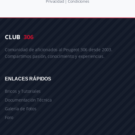
Privacidad
|
Condiciones
CLUB
306
Comunidad de aficionados al Peugeot 306 desde 2003.
Compartimos pasión, conocimiento y experiencias.
ENLACES RÁPIDOS
Bricos y Tutoriales
Documentación Técnica
Galería de Fotos
Foro