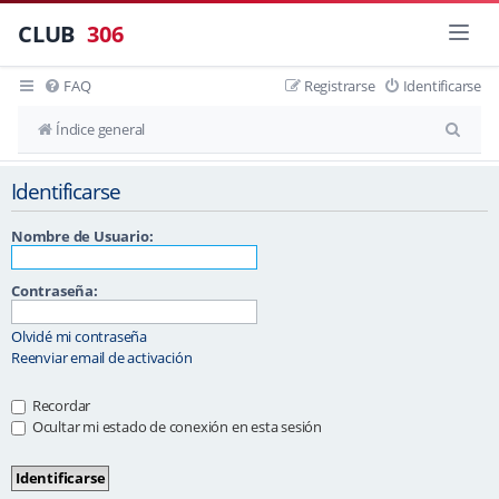
CLUB
306
FAQ
Registrarse
Identificarse
B
Índice general
u
Identificarse
s
c
Nombre de Usuario:
a
r
Contraseña:
Olvidé mi contraseña
Reenviar email de activación
Recordar
Ocultar mi estado de conexión en esta sesión