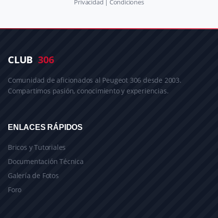
Privacidad
|
Condiciones
CLUB
306
Comunidad de aficionados al Peugeot 306 desde 2003.
Compartimos pasión, conocimiento y experiencias.
ENLACES RÁPIDOS
Bricos y Tutoriales
Documentación Técnica
Galería de Fotos
Foro