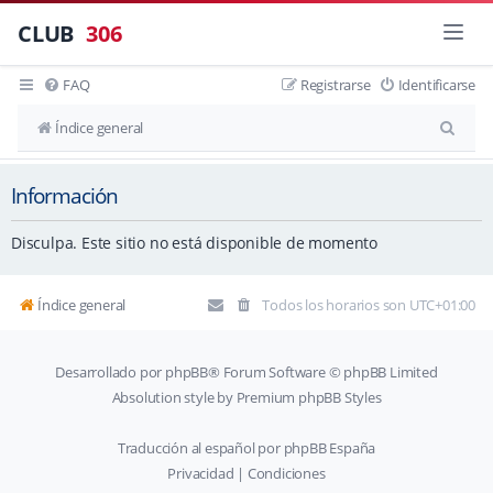
CLUB
306
FAQ
Registrarse
Identificarse
B
Índice general
u
Información
s
c
Disculpa. Este sitio no está disponible de momento
a
r
Índice general
Todos los horarios son
UTC+01:00
Desarrollado por
phpBB
® Forum Software © phpBB Limited
Absolution style by
Premium phpBB Styles
Traducción al español por
phpBB España
Privacidad
|
Condiciones