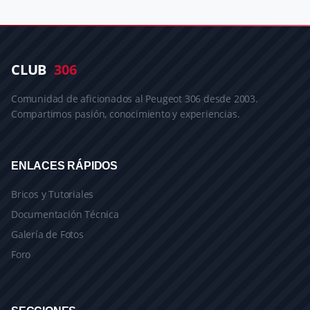
CLUB
306
Comunidad de aficionados al Peugeot 306 desde 2003.
Compartimos pasión, conocimiento y experiencias.
ENLACES RÁPIDOS
Bricos y Tutoriales
Documentación Técnica
Galería de Fotos
Foro