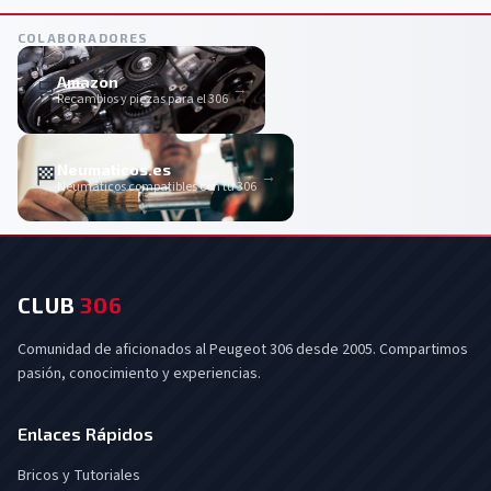
COLABORADORES
Amazon
🛒
→
Recambios y piezas para el 306
Neumaticos.es
🏁
→
Neumáticos compatibles con tu 306
CLUB
306
Comunidad de aficionados al Peugeot 306 desde 2005. Compartimos
pasión, conocimiento y experiencias.
Enlaces Rápidos
Bricos y Tutoriales