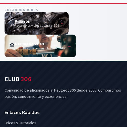
COLABORADORES
Amazon
🛒
→
Recambios y piezas para el 306
Neumaticos.es
🏁
→
Neumáticos compatibles con tu 306
CLUB
306
Comunidad de aficionados al Peugeot 306 desde 2005. Compartimos
pasión, conocimiento y experiencias.
Enlaces Rápidos
Bricos y Tutoriales